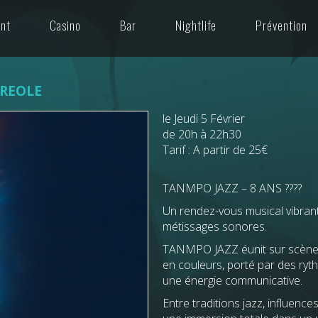
ant
Casino
Bar
Nightlife
Prévention
CREOLE
le Jeudi 5 Février
de 20h à 22h30
Tarif : A partir de 25€
TANMPO JAZZ – 8 ANS ????
Un rendez-vous musical vibrant 
métissages sonores.
TANMPO JAZZ éunit sur scène un
en couleurs, porté par des ry
une énergie communicative.
Entre traditions jazz, influen